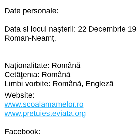
Date personale:
Data si locul naşterii: 22 Decembrie 1
Roman-Neamţ,
Naţionalitate: Românã
Cetãţenia: Românã
Limbi vorbite: Românã, Englezã
Website:
www.scoalamamelor.ro
www.pretuiesteviata.org
Facebook: