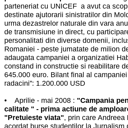
parteneriat cu UNICEF a avut ca scop 
destinate ajutorarii sinistratilor din M
urma dezastrelor naturale din vara anul
de transmisiune in direct, cu participa
personalitati din diverse domenii, incl
Romaniei - peste jumatate de milion de
adaugata campaniei a organizatiei Hab
constand in constructie si reabilitare 
645.000 euro. Bilant final al campanie
radacini”: 1.200.000 USD
• Aprilie - mai 2008 :
"Campania pent
calitate " - prima actiune de amploar
"Pretuieste viata"
, prin care Andreea
acordat burse studentilor la Jurnalism 