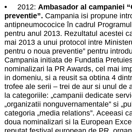
•
2012:
Ambasador al campaniei “C
preventie”.
Campania isi propune intr
antipneumococice în cadrul Programul
pentru anul 2013. Rezultatul acestei 
mai 2013 a unui protocol intre Ministeru
pentru o noua preventie” pentru introd
Campania initiata de Fundatia Pretuiest
nominalizari la PR Awards, cel mai im
in domeniu, si a reusit sa obtina 4 din
trofee ale serii – trei de aur si unul de 
la categoriile: „campanii dedicate servi
„organizatii nonguvernamentale” si „publi
categoria „media relations”. Aceeasi c
doua nominalizari si la European Exce
reputat festival european de PR, orga