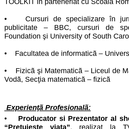
TOOLKIT in parteneriat cu Scoala Rom
• Cursuri de specializare în jurna
publicitate – BBC, cursuri de sp
Foundation şi University of South Caro
• Facultatea de informaticã – Universi
• Fizicã şi Matematicã – Liceul de M
Vodã, Secţia matematicã – fizicã
Experienţã Profesionalã:
•
Producator si Prezentator al s
“Pretuieste viata”
, realizat la 