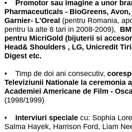
•
Promotor sau imagine a unor bra
Pharmaceuticals - BioGreens, Avon, 
Garnier- L'Oreal
(pentru Romania, apoi
pentru la alte 8 tari in 2008-2009),
BMW
pentru MicriGold (bijuterii si acceso
Head& Shoulders , LG, Unicredit Tir
Digest etc.
• Timp de doi ani consecutiv,
coresp
Televiziunii Nationale la ceremonia a
Academiei Americane de Film - Osc
(1998/1999)
•
Interviuri speciale
cu: Sophia Lor
Salma Hayek, Harrison Ford, Liam Nee