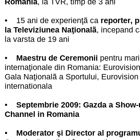
Romania
, la TVR, timp de 3 ani
• 15 ani de experienţã ca
reporter, 
la Televiziunea Naţionalã
, incepand c
la varsta de 19 ani
•
Maestru de Ceremonii
pentru maril
internaţionale din Romania: Eurovisio
Gala Naţionalã a Sportului, Eurovision
internationala
•
Septembrie 2009: Gazda a Show-u
Channel in Romania
•
Moderator şi Director al programu