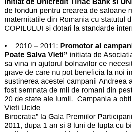
initiat de Unicredit Tiriac Bank si 
de fonduri pentru crearea de saloane 
maternitatile din Romania cu statutu
COPILULUI si dotari la standarde inter
• 2010 – 2011:
Promotor al campani
Poate Salva Vieti”
initiata de Asociat
sa vina in ajutorul bolnavilor ce necesi
grave de care nu pot beneficia la noi in 
sustinerea acestei campanii Andreea a in
fost semnata de mii de romani din peste
20 de state ale lumii. Campania a obt
Vieti Ucide
Birocratia” la Gala Premiilor Participarii
2011, dupa 1 an si 8 luni de lupta cu 