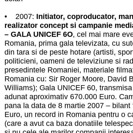
• 2007:
Initiator, coproducator, ma
realizator concept si campanie medi
– GALA UNICEF 6O
, cel mai mare e
Romania, prima gala televizata, cu sute
din tara si de peste hotare (artisti, spo
politicieni, oameni de televiziune si radi
presedintele Romaniei, materiale filma
Romania cu: Sir Roger Moore, David 
Williams); Gala UNICEF 60, transmisa i
adunat aproximativ 670.000 Euro. Cam
pana la data de 8 martie 2007 – bilant 
Euro, un record in Romania pentru o c
(care a avut ca baza donatiile telespec
si nu cele ale marilor companii interesa