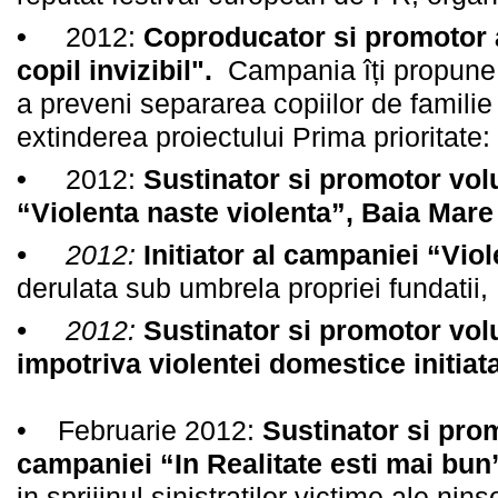
•
2012:
Coproducator si promotor 
copil invizibil".
Campania îți propune 
a preveni separarea copiilor de familie
extinderea proiectului Prima prioritate: n
•
2012:
Sustinator si promotor vol
“Violenta naste violenta”, Baia Mare
•
2012:
Initiator al campaniei “Vio
derulata sub umbrela propriei fundatii,
•
2012:
Sustinator si promotor vol
impotriva violentei domestice initi
• Februarie 2012:
Sustinator si pro
campaniei “In Realitate esti mai bu
in sprijinul sinistratilor victime ale nin