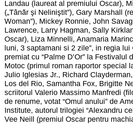
Landau (laureat al premiului Oscar), 
(„Tânãr şi Neliniştit”), Gary Marshall (re
Woman”), Mickey Ronnie, John Savage
Lawrence, Larry Hagman, Sally Kirklan
Oscar), Liza Minnelli, Anamaria Marinca 
luni, 3 saptamani si 2 zile”, in regia lu
premiat cu “Palme D’Or” la Festivalul 
Motoc (primul roman raportor special
Julio Iglesias Jr., Richard Clayderman
Los del Rio, Samantha Fox, Brigitte N
scriitorul Valerio Massimo Manfredi (fil
de renume, votat “Omul anului” de Ame
Institute, autorul trilogiei “Alexandru c
Vee Neill (premiul Oscar pentru machiaj