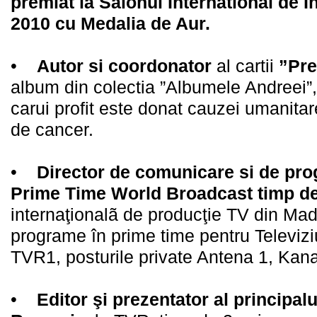
premiat la Salonul International de I
2010 cu Medalia de Aur.
•
Autor si coordonator
al cartii
”Pre
album din colectia ”Albumele Andreei”, 
carui profit este donat cauzei umanita
de cancer.
•
Director de comunicare si de pr
Prime Time World Broadcast timp de
internaţionalã de producţie TV din Madr
programe în prime time pentru Televi
TVR1, posturile private Antena 1, Kana
•
Editor şi prezentator al principalul