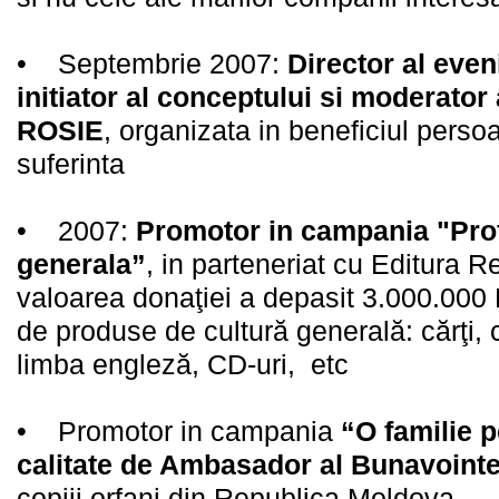
• Septembrie 2007:
Director al eve
initiator al conceptului si moderat
ROSIE
, organizata in beneficiul persoa
suferinta
• 2007:
Promotor in campania "Prof
generala”
, in parteneriat cu Editura R
valoarea donaţiei a depasit 3.000.000
de produse de cultură generală: cărţi, c
limba engleză, CD-uri, etc
• Promotor in campania
“O familie p
calitate de Ambasador al Bunavoint
copiii orfani din Republica Moldova