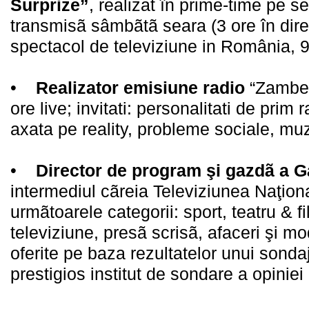
Surprize”
, realizat în prime-time pe 
transmisã sâmbãtã seara (3 ore în direc
spectacol de televiziune in România, 9
•
Realizator emisiune radio
“Zambest
ore live; invitati: personalitati de prim
axata pe reality, probleme sociale, m
•
Director de program şi gazdã a Ga
intermediul cãreia Televiziunea Naţiona
urmãtoarele categorii: sport, teatru & f
televiziune, presã scrisã, afaceri şi mo
oferite pe baza rezultatelor unui sondaj
prestigios institut de sondare a opiniei