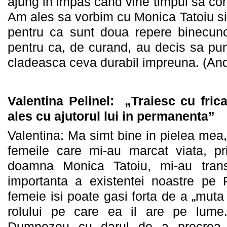
ajung in impas cand vine timpul sa co
Am ales sa vorbim cu Monica Tatoiu si
pentru ca sunt doua repere binecun
pentru ca, de curand, au decis sa pu
cladeasca ceva durabil impreuna. (An
Valentina Pelinel: „Traiesc cu fri
ales cu ajutorul lui in permanenta”
Valentina: Ma simt bine in pielea mea
femeile care mi-au marcat viata, p
doamna Monica Tatoiu, mi-au transf
importanta a existentei noastre pe
femeie isi poate gasi forta de a „muta 
rolului pe care ea il are pe lume
Dumnezeu cu darul de a procrea s