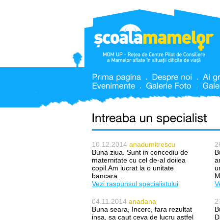
10.12.2014
anadumitrescu
2
Buna ziua. Sunt in concediu de
B
maternitate cu cel de-al doilea
a
copil.Am lucrat la o unitate
u
bancara ...
M
Vezi raspunsul specialistului
V
04.11.2014
anadana
2
Buna seara, Incerc, fara rezultat
B
insa, sa caut ceva de lucru astfel
D