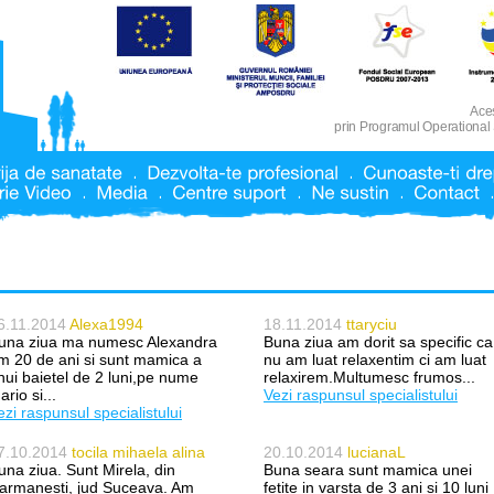
Aces
prin Programul Operational
6.11.2014
Alexa1994
18.11.2014
ttaryciu
una ziua ma numesc Alexandra
Buna ziua am dorit sa specific ca
m 20 de ani si sunt mamica a
nu am luat relaxentim ci am luat
nui baietel de 2 luni,pe nume
relaxirem.Multumesc frumos...
ario si...
Vezi raspunsul specialistului
ezi raspunsul specialistului
7.10.2014
tocila mihaela alina
20.10.2014
lucianaL
una ziua. Sunt Mirela, din
Buna seara sunt mamica unei
armanesti, jud Suceava. Am
fetite in varsta de 3 ani si 10 luni