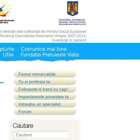
t website este cofinantat din Fondul Social European
 Sectorial Dezvoltarea Resurselor Umane 2007-2013.
Investeste in oameni!
Femei remarcabile
Tu si profesia ta
Foloseste-ti banii cu cap!
Impartaseste povestea ta
Intreaba un specialist
Forum
Cautare