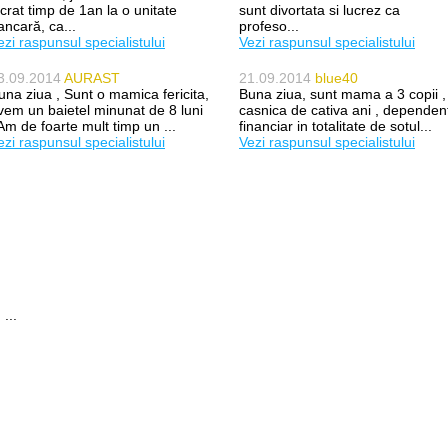
ucrat timp de 1an la o unitate
sunt divortata si lucrez ca
ancară, ca...
profeso...
ezi raspunsul specialistului
Vezi raspunsul specialistului
3.09.2014
AURAST
21.09.2014
blue40
una ziua , Sunt o mamica fericita,
Buna ziua, sunt mama a 3 copii ,
vem un baietel minunat de 8 luni
casnica de cativa ani , dependen
 Am de foarte mult timp un ...
financiar in totalitate de sotul...
ezi raspunsul specialistului
Vezi raspunsul specialistului
...