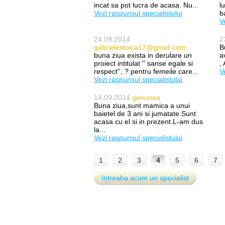
incat sa pot lucra de acasa. Nu...
l
Vezi raspunsul specialistului
b
V
24.09.2014
2
gabrielestoica17@gmail.com
B
buna ziua exista in derulare un
a
proiect intitulat '' sanse egale si
,
respect'', ? pentru femeile care...
V
Vezi raspunsul specialistului
14.09.2014
genunea
Buna ziua,sunt mamica a unui
baietel de 3 ani si jumatate.Sunt
acasa cu el si in prezent.L-am dus
la...
Vezi raspunsul specialistului
1
2
3
4
5
6
7
Intreaba acum un specialist