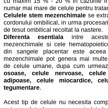
cu maxim 15 % - 20 % in cazurile i
numar mai mare de celule pentru trata
Celulele stem mezenchimale
se extr
cordonului ombilical, in urma
procesari
de tesut ombilical recoltat la nastere.
Diferenta esentiala
intre aceste
mezenchimale si cele hematopoietic
din sangele placentar este aceea
mezenchimale pot genera mai multe 
de celule umane, dupa cum urmea
osoase, celule nervoase, celule 
adipoase, celule miocardice, cel
tegumentare
.
Acest tip de celule nu necesita compat