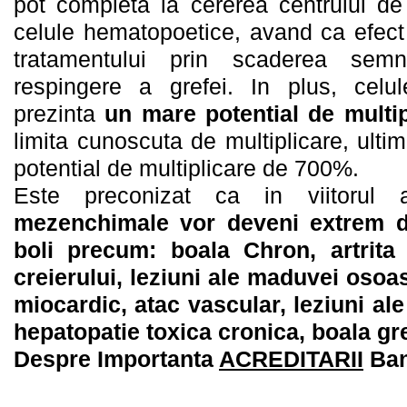
pot completa la cererea centrului de
celule hematopoetice, avand ca efect
tratamentului prin scaderea semni
respingere a grefei. In plus, cel
prezinta
un mare potential de multip
limita cunoscuta de multiplicare, ultim
potential de multiplicare de 700%.
Este preconizat ca in viitorul 
mezenchimale vor deveni extrem de
boli precum: boala Chron, artrita 
creierului, leziuni ale maduvei osoase
miocardic, atac vascular, leziuni ale
hepatopatie toxica cronica, boala gr
Despre Importanta
ACREDITARII
Ban