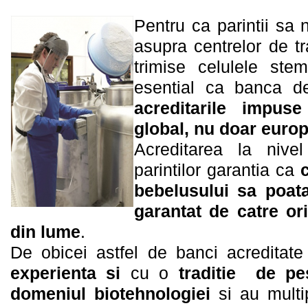
Pentru ca parintii sa 
asupra centrelor de tr
trimise celulele ste
esential ca banca d
acreditarile impus
global, nu doar euro
Acreditarea la nive
parintilor garantia ca
bebelusului sa poata
garantat de catre or
din lume
.
De obicei astfel de banci acreditate
experienta si
cu o
traditie de pe
domeniul biotehnologiei
si au multip