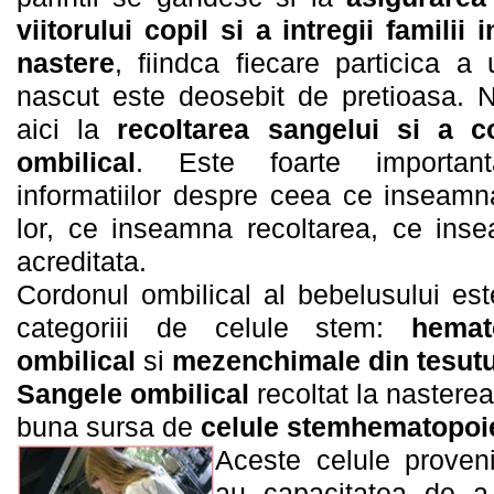
viitorului copil si a intregii familii 
nastere
, fiindca fiecare particica a
nascut este deosebit de pretioasa. N
aici la
recoltarea sangelui si a c
ombilical
. Este foarte important
informatiilor despre ceea ce inseamna
lor, ce inseamna recoltarea, ce in
acreditata.
Cordonul ombilical al bebelusului es
categoriii de celule stem:
hemat
ombilical
si
mezenchimale din tesutu
Sangele ombilical
recoltat la nastere
buna sursa de
celule stemhematopoi
Aceste celule proveni
au capacitatea de a 