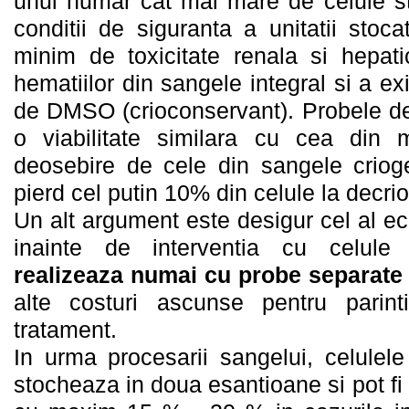
unui numar cat mai mare de celule ste
conditii de siguranta a unitatii stoca
minim de toxicitate renala si hepati
hematiilor din sangele integral si a exi
de DMSO (crioconservant). Probele de
o viabilitate similara cu cea din m
deosebire de cele din sangele crioge
pierd cel putin 10% din celule la decri
Un alt argument este desigur cel al eco
inainte de interventia cu celule
realizeaza numai cu probe separate 
alte costuri ascunse pentru parint
tratament.
In urma procesarii sangelui, celulel
stocheaza in doua esantioane si pot fi 