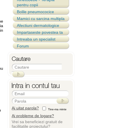
pentru copii
Bolile pneumococice
Mamici cu sarcina multipla
ne
Afectiuni dermatologice
ia
in
Impartaseste povestea ta
Intreaba un specialist
Forum
Cautare
nu
Email
Parola
Ai uitat parola?
a
Tine-ma minte
Ai probleme de logare?
Vrei sa beneficiezi gratuit de
facilitatile proiectului?