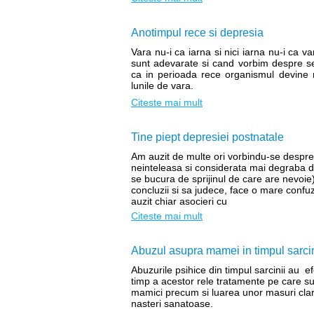
Anotimpul rece si depresia
Vara nu-i ca iarna si nici iarna nu-i ca v
sunt adevarate si cand vorbim despre sen
ca in perioada rece organismul devine m
lunile de vara.
Citeste mai mult
Tine piept depresiei postnatale
Am auzit de multe ori vorbindu-se despre 
neinteleasa si considerata mai degraba dr
se bucura de sprijinul de care are nevoie)
concluzii si sa judece, face o mare confuz
auzit chiar asocieri cu
Citeste mai mult
Abuzul asupra mamei in timpul sarcin
Abuzurile psihice din timpul sarcinii au ef
timp a acestor rele tratamente pe care sun
mamici precum si luarea unor masuri clare
nasteri sanatoase.