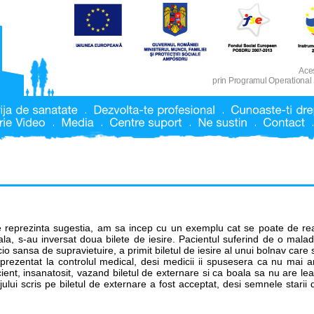
Aces
prin Programul Operational
 reprezinta sugestia, am sa incep cu un exemplu cat se poate de rea
eala, s-au inversat doua bilete de iesire. Pacientul suferind de o malad
io sansa de supravietuire, a primit biletul de iesire al unui bolnav care 
prezentat la controlul medical, desi medicii ii spusesera ca nu mai a
ient, insanatosit, vazand biletul de externare si ca boala sa nu are lea
ului scris pe biletul de externare a fost acceptat, desi semnele starii 