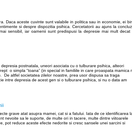
ara. Daca aceste cuvinte sunt valabile in politica sau in economie, ei bi
timente si despre dispozitia psihica. Cercetatorii au ajuns la concluz
ai sensibil, iar oamenii sunt predispusi la depresie mai mult decat 
depresia postnatala, uneori asociata cu o tulburare psihica, alteori
ept o simpla “toana” (in special in familiile in care proaspata mamica 
. De altfel societatea zilelor noastre, prea usor dispusa sa traga
ie intre depresia de acest gen si o tulburare psihica, si nu o data am
ii
ecte grave atat asupra mamei, cat si a fatului. Iata de ce identificarea l
t nevoite sa le suporte, de multe ori in tacere, multe dintre viitoarele
, pot reduce aceste efecte nedorite si cresc sansele unei sarcini si