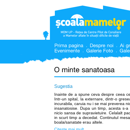
Sugestia
Inainte de a spune ceva despre ceea ce
Intr-un spital, la externare, dintr-o gres
incurabila, caruia nu i se mai preverea nic
insanatosise. Dupa un timp, acesta s-a 
nicio sansa de supravietuire. Celalalt pac
in scurt timp a decedat. Continutul mesaj
boala/sanatate erau altele.
Citeste mai mult