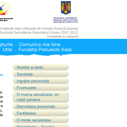
t website este cofinantat din Fondul Social European
 Sectorial Dezvoltarea Resurselor Umane 2007-2013.
Investeste in oameni!
Nutritie si diete
Sanatate
Ingrijire personala
Frumusete
l.
O mama sanatoasa, un
ie
copil sanatos
se
re
Dezvoltare personala
c,
Fertilitatea
de
O minte sanatoasa
Kinetobebe - Terapia